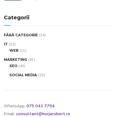
Categorii
FĂRĂ CATEGORIE
(34)
IT
(12)
WEB
(11)
MARKETING
(81)
SEO
(43)
SOCIAL MEDIA
(23)
WhatsApp:
075 041 7794
Email:
consultant@horjarobert.ro