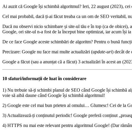
Ai auzit că Google își schimbă algoritmul? Ieri, 22 august (2023), cei
Cel mai probabil, dacă ți-ai făcut treaba ca un om de SEO veritabil, n
Dacă nu observi nicio schimbare și site-ul tău e în top (ca de obicei), at
Google, ori site-ul n-a fost de la început bine optimizat, iar acum își i
De ce face Google aceste schimbări de algoritm? Pentru o bună funcțio
Precizare: Google nu face mai multe actualizări (
update-uri
) decât de 
Google a făcut (sau a anunțat că a făcut) 3 actualizări în acest an (20
10 sfaturi/informații de luat în considerare
1) Nu trebuie să-ți schimbi planul de SEO când Google își schimbă 
voie să aibă daune când Google își schimbă algoritmul!
2) Google este cel mai bun prieten al omului… Glumesc! Cei de la Go
3) Actualizează-ți conținutul periodic! Google preferă conținut „proas
4) HTTPS nu mai este relevant pentru algoritmul Google! (Dar rămâne