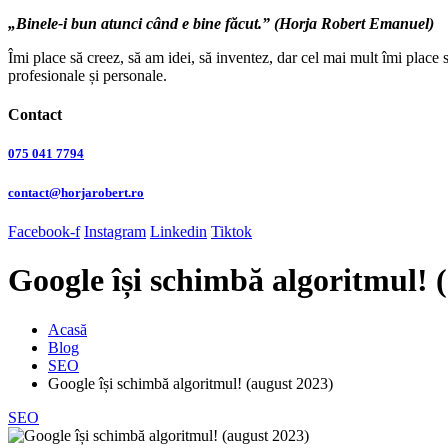
„Binele-i bun atunci când e bine făcut.” (Horja Robert Emanuel)
Îmi place să creez, să am idei, să inventez, dar cel mai mult îmi place 
profesionale și personale.
Contact
075 041 7794
contact@horjarobert.ro
Facebook-f
Instagram
Linkedin
Tiktok
Google își schimbă algoritmul! 
Acasă
Blog
SEO
Google își schimbă algoritmul! (august 2023)
SEO