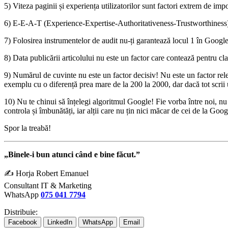
5) Viteza paginii și experiența utilizatorilor sunt factori extrem de im
6) E-E-A-T (Experience-Expertise-Authoritativeness-Trustworthiness)
7) Folosirea instrumentelor de audit nu-ți garantează locul 1 în Google
8) Data publicării articolului nu este un factor care contează pentru 
9) Numărul de cuvinte nu este un factor decisiv! Nu este un factor rele
exemplu cu o diferență prea mare de la 200 la 2000, dar dacă tot scrii u
10) Nu te chinui să înțelegi algoritmul Google! Fie vorba între noi, nu
controla și îmbunătăți, iar alții care nu țin nici măcar de cei de la Go
Spor la treabă!
„Binele-i bun atunci când e bine făcut.”
✍ Horja Robert Emanuel
Consultant IT & Marketing
WhatsApp
075 041 7794
Distribuie:
Facebook
LinkedIn
WhatsApp
Email