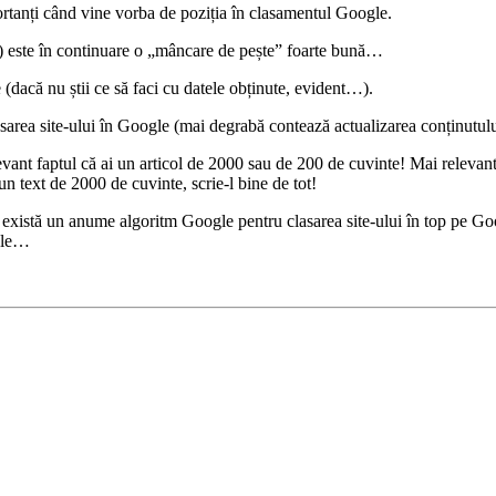
portanți când vine vorba de poziția în clasamentul Google.
 este în continuare o „mâncare de pește” foarte bună…
 (dacă nu știi ce să faci cu datele obținute, evident…).
clasarea site-ului în Google (mai degrabă contează actualizarea conținutu
vant faptul că ai un articol de 2000 sau de 200 de cuvinte! Mai relevant 
n text de 2000 de cuvinte, scrie-l bine de tot!
 există un anume algoritm Google pentru clasarea site-ului în top pe Goo
ogle…