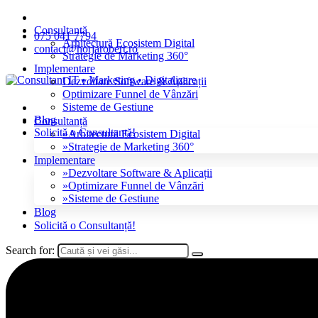
„Binele-i bun atunci când e bine făcut.”
Consultanță
075 041 7794
Arhitectură Ecosistem Digital
contact@horjarobert.ro
Strategie de Marketing 360°
Implementare
Dezvoltare Software & Aplicații
Optimizare Funnel de Vânzări
Sisteme de Gestiune
Blog
Consultanță
Solicită o Consultanță!
Arhitectură Ecosistem Digital
Strategie de Marketing 360°
Implementare
Dezvoltare Software & Aplicații
Optimizare Funnel de Vânzări
Sisteme de Gestiune
Blog
Solicită o Consultanță!
Search for: