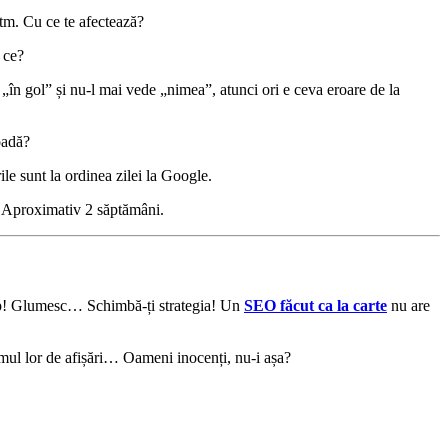
itm. Cu ce te afectează?
 ce?
ut „în gol” și nu-l mai vede „nimea”, atunci ori e ceva eroare de la
oadă?
le sunt la ordinea zilei la Google.
e? Aproximativ 2 săptămâni.
cap! Glumesc… Schimbă-ți strategia! Un
SEO făcut ca la carte
nu are
mul lor de afișări… Oameni inocenți, nu-i așa?