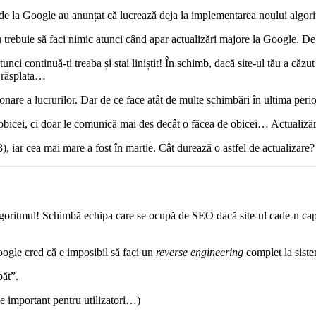
 de la Google au anunțat că lucrează deja la implementarea noului algor
u trebuie să faci nimic atunci când apar actualizări majore la Google. De
unci continuă-ți treaba și stai liniștit! În schimb, dacă site-ul tău a căz
a răsplata…
nare a lucrurilor. Dar de ce face atât de multe schimbări în ultima peri
obicei, ci doar le comunică mai des decât o făcea de obicei… Actualizări
23), iar cea mai mare a fost în martie. Cât durează o astfel de actualizar
algoritmul! Schimbă echipa care se ocupă de SEO dacă site-ul cade-n 
ogle cred că e imposibil să faci un
reverse engineering
complet la siste
păt”.
 important pentru utilizatori…)