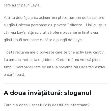
care au chipsuri Lay’s.
Aici, la desfășurarea acțiunii, îmi place cum cei de la camere
au găsit câteva persoane cu „povești” diferite… Unii au spus
că n-au Lay’s, alții au vrut să ofere pizza, iar în final s-au
găsit două persoane cu câte o pungă de Lay’s.
Toată reclama are o poveste care te ține activ (sau captiv).
La urma urmei, asta e și ideea. Crede-mă, nu vrei să pierzi
timpul persoanei care se uită la reclama ta! Dacă faci astfel,
o dai în bară.
A doua învățătură: sloganul
Care e sloganul acestui clip destul de interesant?