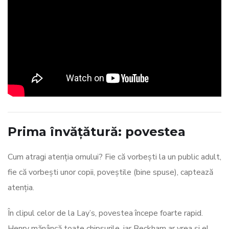
Prima învățătură: povestea
Cum atragi atenția omului? Fie că vorbești la un public adult,
fie că vorbești unor copii, poveștile (bine spuse), captează
atenția.
În clipul celor de la Lay’s, povestea începe foarte rapid.
Henry mănâncă toate chipsurile, iar Beckham ar vrea și el,