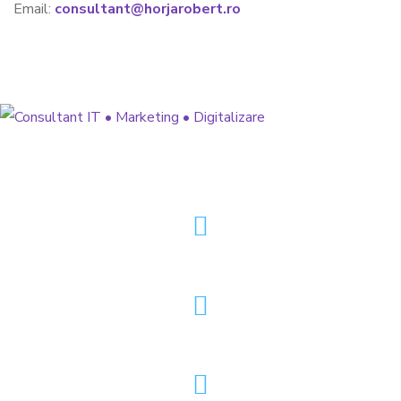
Email:
consultant@horjarobert.ro
» Strategie de Marketing 360°
» Dezvoltare Software & Aplicații
» Optimizare Funnel de Vânzări
@horjarobert.ro
consultant@horjarobert.ro