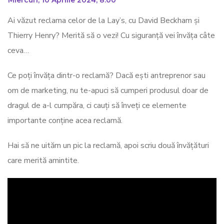
_
Miercuri, 10 Aprilie 2024, 8:00
Ai văzut reclama celor de la Lay’s, cu David Beckham și
Thierry Henry? Merită să o vezi! Cu siguranță vei învăța câte
ceva…
Ce poți învăța dintr-o reclamă? Dacă ești antreprenor sau
om de marketing, nu te-apuci să cumperi produsul doar de
dragul de a-l cumpăra, ci cauți să înveți ce elemente
importante conține acea reclamă.
Hai să ne uităm un pic la reclamă, apoi scriu două învățături
care merită amintite.