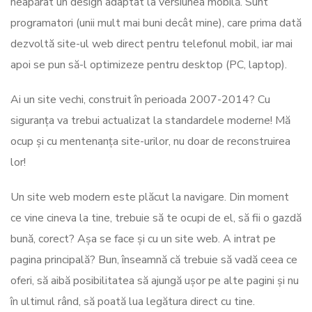
neapărat un design adaptat la versiunea mobilă. Sunt
programatori (unii mult mai buni decât mine), care prima dată
dezvoltă site-ul web direct pentru telefonul mobil, iar mai
apoi se pun să-l optimizeze pentru desktop (PC, laptop).
Ai un site vechi, construit în perioada 2007-2014? Cu
siguranța va trebui actualizat la standardele moderne! Mă
ocup și cu mentenanța site-urilor, nu doar de reconstruirea
lor!
Un site web modern este plăcut la navigare. Din moment
ce vine cineva la tine, trebuie să te ocupi de el, să fii o gazdă
bună, corect? Așa se face și cu un site web. A intrat pe
pagina principală? Bun, înseamnă că trebuie să vadă ceea ce
oferi, să aibă posibilitatea să ajungă ușor pe alte pagini și nu
în ultimul rând, să poată lua legătura direct cu tine.