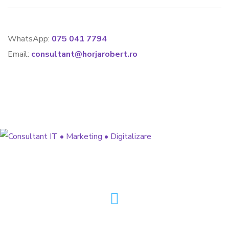
WhatsApp:
075 041 7794
Email:
consultant@horjarobert.ro
» Strategie de Marketing 360°
» Dezvoltare Software & Aplicații
» Optimizare Funnel de Vânzări
@horjarobert.ro