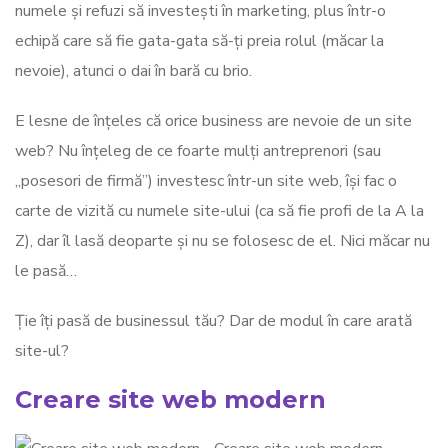
numele și refuzi să investești în marketing, plus într-o
echipă care să fie gata-gata să-ți preia rolul (măcar la
nevoie), atunci o dai în bară cu brio.
E lesne de înțeles că orice business are nevoie de un site
web? Nu înțeleg de ce foarte mulți antreprenori (sau
„posesori de firmă”) investesc într-un site web, își fac o
carte de vizită cu numele site-ului (ca să fie profi de la A la
Z), dar îl lasă deoparte și nu se folosesc de el. Nici măcar nu
le pasă…
Ție îți pasă de businessul tău? Dar de modul în care arată
site-ul?
Creare site web modern