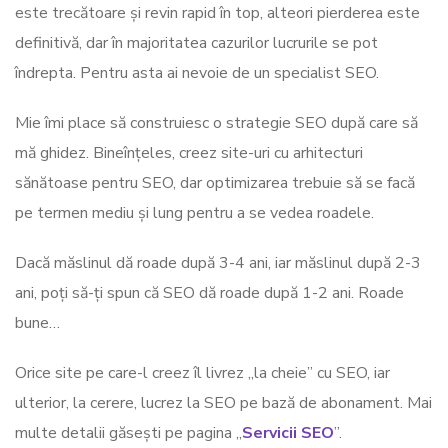
este trecătoare și revin rapid în top, alteori pierderea este
definitivă, dar în majoritatea cazurilor lucrurile se pot
îndrepta. Pentru asta ai nevoie de un specialist SEO.
Mie îmi place să construiesc o strategie SEO după care să
mă ghidez. Bineînțeles, creez site-uri cu arhitecturi
sănătoase pentru SEO, dar optimizarea trebuie să se facă
pe termen mediu și lung pentru a se vedea roadele.
Dacă măslinul dă roade după 3-4 ani, iar măslinul după 2-3
ani, poți să-ți spun că SEO dă roade după 1-2 ani. Roade
bune…
Orice site pe care-l creez îl livrez „la cheie” cu SEO, iar
ulterior, la cerere, lucrez la SEO pe bază de abonament. Mai
multe detalii găsești pe pagina „
Servicii SEO
”.