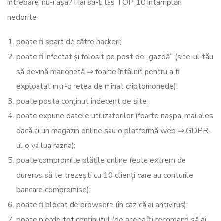
întrebare, nu-i așa? Hai să-ți las TOP 10 întâmplări
nedorite:
poate fi spart de către hackeri;
poate fi infectat și folosit pe post de „gazdă” (site-ul tău
să devină marionetă ⇒ foarte întâlnit pentru a fi
exploatat într-o rețea de minat criptomonede);
poate posta conținut indecent pe site;
poate expune datele utilizatorilor (foarte nașpa, mai ales
dacă ai un magazin online sau o platformă web ⇒ GDPR-
ul o va lua razna);
poate compromite plățile online (este extrem de
dureros să te trezești cu 10 clienți care au conturile
bancare compromise);
poate fi blocat de browsere (în caz că ai antivirus);
poate pierde tot conținutul (de aceea îți recomand să ai