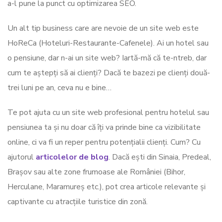
a-l pune la punct cu optimizarea SEO.
Un alt tip business care are nevoie de un site web este
HoReCa (Hoteluri-Restaurante-Cafenele). Ai un hotel sau
o pensiune, dar n-ai un site web? Iartă-mă că te-ntreb, dar
cum te aștepți să ai clienți? Dacă te bazezi pe clienți două-
trei luni pe an, ceva nu e bine…
Te pot ajuta cu un site web profesional pentru hotelul sau
pensiunea ta și nu doar că îți va prinde bine ca vizibilitate
online, ci va fi un reper pentru potențialii clienți. Cum? Cu
ajutorul
articolelor de blog
. Dacă ești din Sinaia, Predeal,
Brașov sau alte zone frumoase ale României (Bihor,
Herculane, Maramureș etc.), pot crea articole relevante și
captivante cu atracțiile turistice din zonă.