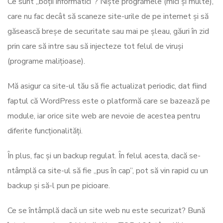
Ce sunt „boții informatici”? Niște progrămele (mici și multe),
care nu fac decât să scaneze site-urile de pe internet și să
găsească breșe de securitate sau mai pe șleau, găuri în zid
prin care să intre sau să injecteze tot felul de viruși
(programe malițioase).
Mă asigur ca site-ul tău să fie actualizat periodic, dat fiind
faptul că WordPress este o platformă care se bazează pe
module, iar orice site web are nevoie de acestea pentru
diferite funcționalități.
În plus, fac și un backup regulat. În felul acesta, dacă se-
ntâmplă ca site-ul să fie „pus în cap”, pot să vin rapid cu un
backup și să-l pun pe picioare.
Ce se întâmplă dacă un site web nu este securizat? Bună