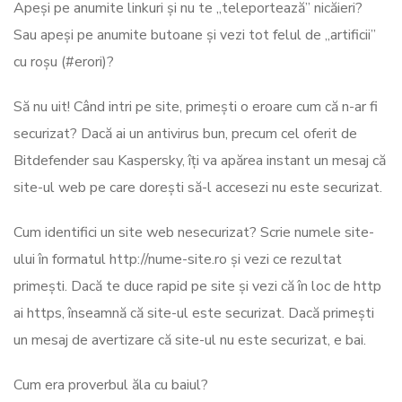
Apeși pe anumite linkuri și nu te „teleportează” nicăieri?
Sau apeși pe anumite butoane și vezi tot felul de „artificii”
cu roșu (#erori)?
Să nu uit! Când intri pe site, primești o eroare cum că n-ar fi
securizat? Dacă ai un antivirus bun, precum cel oferit de
Bitdefender sau Kaspersky, îți va apărea instant un mesaj că
site-ul web pe care dorești să-l accesezi nu este securizat.
Cum identifici un site web nesecurizat? Scrie numele site-
ului în formatul http://nume-site.ro și vezi ce rezultat
primești. Dacă te duce rapid pe site și vezi că în loc de http
ai https, înseamnă că site-ul este securizat. Dacă primești
un mesaj de avertizare că site-ul nu este securizat, e bai.
Cum era proverbul ăla cu baiul?