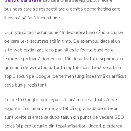
pentru sănătate
sau care oferă servicii SEO. Fiecare
business care se respectă are o echipă de marketing care
încearcă să facă lucruri bune.
Cum știi că faci lucruri bune? Îndeosebi atunci când lucrurile
pe care le-ai făcut rezistă în timp. De exemplu, dacă ai un
site web optimizat, iar o pagină este foarte bună pe o
expresie potrivită domeniului tău de activitate și primești o
grămadă de vizitatori datorită faptului că site-ul se află în
top 3 locuri pe Google, pe termen lung, înseamnă că ai făcut
ceva bun și rezistent.
Cei de la Google au început să facă multe actualizări de
algoritm în ultima vreme, astfel că o grămadă de site-uri
sunt lovite și arată ca după taifun din punct de vedere SEO,
adică își pierd locurile din topul afișărilor. Uneori, pierderea