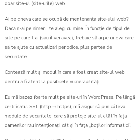
doar site-ul (site-urile) web.
Ai pe cineva care se ocupă de mentenanța site-ului web?
Dacă n-ai pe nimeni, te alegi cu mine. În funcție de tipul de
site pe care-l ai (sau îl vei avea), trebuie să ai pe cineva care
să te ajute cu actualizări periodice, plus partea de
securitate.
Contează mult și modul în care a fost creat site-ul web
pentru a fi atent la posibilele vulnerabilități.
Eu mă bazez foarte mult pe site-uri în WordPress. Pe lângă
certificatul SSL (http ⇒ https), mă asigur să pun câteva
module de securitate, care să proteje site-ul atât în fața
oamenilor rău intenționați, cât și în fața „boților informatici”.