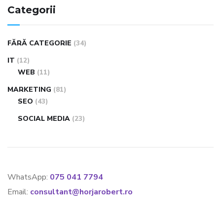
Categorii
FĂRĂ CATEGORIE
(34)
IT
(12)
WEB
(11)
MARKETING
(81)
SEO
(43)
SOCIAL MEDIA
(23)
WhatsApp:
075 041 7794
Email:
consultant@horjarobert.ro