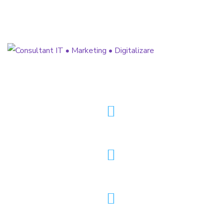
» Strategie de Marketing 360°
» Dezvoltare Software & Aplicații
» Optimizare Funnel de Vânzări
@horjarobert.ro
consultant@horjarobert.ro