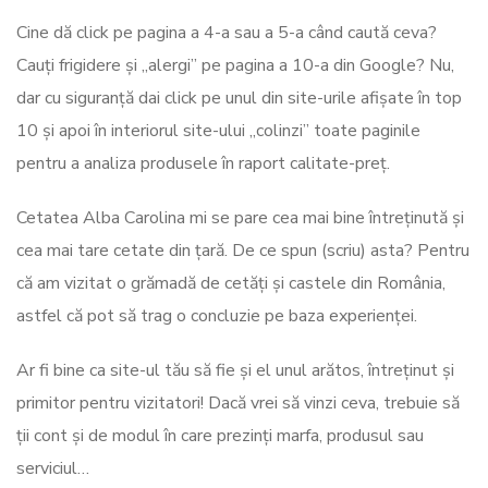
Cine dă click pe pagina a 4-a sau a 5-a când caută ceva?
Cauți frigidere și „alergi” pe pagina a 10-a din Google? Nu,
dar cu siguranță dai click pe unul din site-urile afișate în top
10 și apoi în interiorul site-ului „colinzi” toate paginile
pentru a analiza produsele în raport calitate-preț.
Cetatea Alba Carolina mi se pare cea mai bine întreținută și
cea mai tare cetate din țară. De ce spun (scriu) asta? Pentru
că am vizitat o grămadă de cetăți și castele din România,
astfel că pot să trag o concluzie pe baza experienței.
Ar fi bine ca site-ul tău să fie și el unul arătos, întreținut și
primitor pentru vizitatori! Dacă vrei să vinzi ceva, trebuie să
ții cont și de modul în care prezinți marfa, produsul sau
serviciul…