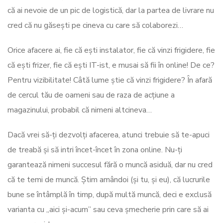
că ai nevoie de un pic de logistică, dar la partea de livrare nu
cred că nu găsești pe cineva cu care să colaborezi…
Orice afacere ai, fie că ești instalator, fie că vinzi frigidere, fie
că ești frizer, fie că ești IT-ist, e musai să fii în online! De ce?
Pentru vizibilitate! Câtă lume știe că vinzi frigidere? În afară
de cercul tău de oameni sau de raza de acțiune a
magazinului, probabil că nimeni altcineva…
Dacă vrei să-ți dezvolți afacerea, atunci trebuie să te-apuci
de treabă și să intri încet-încet în zona online. Nu-ți
garantează nimeni succesul fără o muncă asiduă, dar nu cred
că te temi de muncă. Știm amândoi (și tu, și eu), că lucrurile
bune se întâmplă în timp, după multă muncă, deci e exclusă
varianta cu „aici și-acum” sau ceva șmecherie prin care să ai