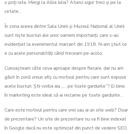
o poți rata. Mergi la Alba Iulia? Atunci sigur treci și pe la
cetate…
În zona aceea dintre Sala Unirii și Muzeul Național al Unirii
sunt niște busturi ale unor oameni importanți, care s-au
evidențiat la evenimentul marcant din 1918. N-am știut ce
e cu acele personalități când treceam pe-acolo.
Cunoașteam câte ceva aproape despre fiecare, dar nu am
găsit în zonă vreun afiș cu motivul pentru care sunt expuse
acele busturi. Știi vorba aia „… pe toate gardurile”? Ei bine,
în marketing este ideal să ai reclame pe toate gardurile…
Care este motivul pentru care vrei sau ai un site web? Doar
de prezentare? Un site de prezentare nu va fi bine indexat
în Google dacă nu este optimizat din punct de vedere SEO.