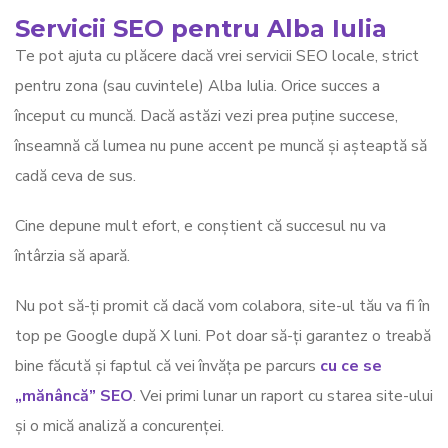
Servicii SEO pentru Alba Iulia
Te pot ajuta cu plăcere dacă vrei servicii SEO locale, strict
pentru zona (sau cuvintele) Alba Iulia. Orice succes a
început cu muncă. Dacă astăzi vezi prea puține succese,
înseamnă că lumea nu pune accent pe muncă și așteaptă să
cadă ceva de sus.
Cine depune mult efort, e conștient că succesul nu va
întârzia să apară.
Nu pot să-ți promit că dacă vom colabora, site-ul tău va fi în
top pe Google după X luni. Pot doar să-ți garantez o treabă
bine făcută și faptul că vei învăța pe parcurs
cu ce se
„mănâncă” SEO
. Vei primi lunar un raport cu starea site-ului
și o mică analiză a concurenței.