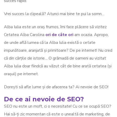
succes rapid.
Vrei succes la clipeală? Atunci mai bine te pui la somn…
Alba Iulia este un oraș frumos, îmi face plăcere să vizitez
Cetatea Alba Carolina
ori de câte ori
am ocazia. Apropo,
de unde află lumea că la Alba Iulia există o cetate
impunătoare, aranjată și primitoare? De pe internet! Nu cred
că din cărțile de istorie… O grămadă de oameni au vizitat
Alba Iulia doar fiindcă au văzut cât de bine arată cetatea (și
orașul) pe internet.
Dorești să afle lume și de afacerea ta? Ai nevoie de SEO!
De ce ai nevoie de SEO?
SEO nu este un moft, ci o necesitate! Cu ce se ocupă SEO?
Hai să-ți zic momentan că este o unealtă de marketing, de