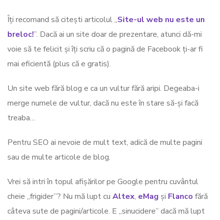
Îți recomand să citești articolul „
Site-ul web nu este un
breloc!
”. Dacă ai un site doar de prezentare, atunci dă-mi
voie să te felicit și îți scriu că o pagină de Facebook ți-ar fi
mai eficientă (plus că e gratis).
Un site web fără blog e ca un vultur fără aripi. Degeaba-i
merge numele de vultur, dacă nu este în stare să-și facă
treaba…
Pentru SEO ai nevoie de mult text, adică de multe pagini
sau de multe articole de blog.
Vrei să intri în topul afișărilor pe Google pentru cuvântul
cheie „frigider”? Nu mă lupt cu
Altex
,
eMag
și
Flanco
fără
câteva sute de pagini/articole. E „sinucidere” dacă mă lupt