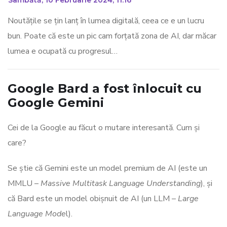
_
Sâmbătă, 10 Februarie 2024, 11:16
Noutățile se țin lanț în lumea digitală, ceea ce e un lucru
bun. Poate că este un pic cam forțată zona de AI, dar măcar
lumea e ocupată cu progresul…
Google Bard a fost înlocuit cu
Google Gemini
Cei de la Google au făcut o mutare interesantă. Cum și
care?
Se știe că Gemini este un model premium de AI (este un
MMLU –
Massive Multitask Language Understanding
), și
că Bard este un model obișnuit de AI (un LLM –
Large
Language Mode
l).