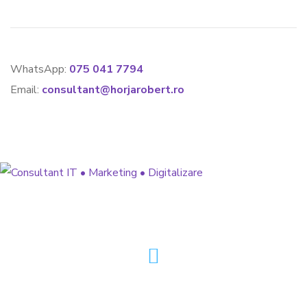
WhatsApp:
075 041 7794
Email:
consultant@horjarobert.ro
» Strategie de Marketing 360°
» Dezvoltare Software & Aplicații
» Optimizare Funnel de Vânzări
@horjarobert.ro