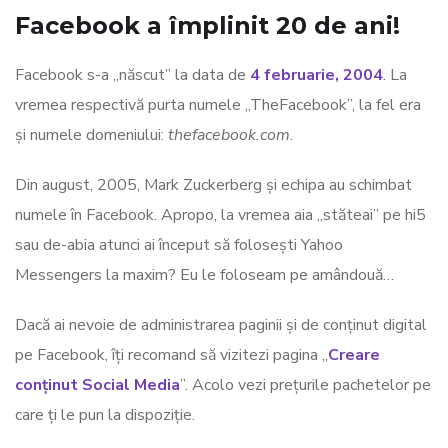
Facebook a împlinit 20 de ani!
Facebook s-a „născut” la data de
4 februarie, 2004
. La
vremea respectivă purta numele „TheFacebook”, la fel era
și numele domeniului:
thefacebook.com
.
Din august, 2005, Mark Zuckerberg și echipa au schimbat
numele în Facebook. Apropo, la vremea aia „stăteai” pe hi5
sau de-abia atunci ai început să folosești Yahoo
Messengers la maxim? Eu le foloseam pe amândouă…
Dacă ai nevoie de administrarea paginii și de conținut digital
pe Facebook, îți recomand să vizitezi pagina „
Creare
conținut Social Media
”. Acolo vezi prețurile pachetelor pe
care ți le pun la dispoziție.