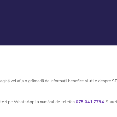
gină vei afla o grămadă de informații benefice și utile despre S
tactezi pe WhatsApp la numărul de telefon
075 041 7794
.
S-auz