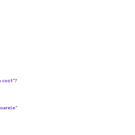
a cost”?
ioarele”