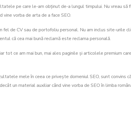
tatele pe care le-am obținut de-a lungul timpului. Nu vreau să f
când vine vorba de arta de a face SEO.
n fel de CV sau de portofoliu personal. Nu am inclus site-urile cli
rentul că cea mai bună reclamă este reclama personală.
iar tot ce am mai bun, mai ales paginile și articolele premium car
zultatele mele în ceea ce privește domeniul SEO, sunt convins c
decât un material auxiliar când vine vorba de SEO în limba român