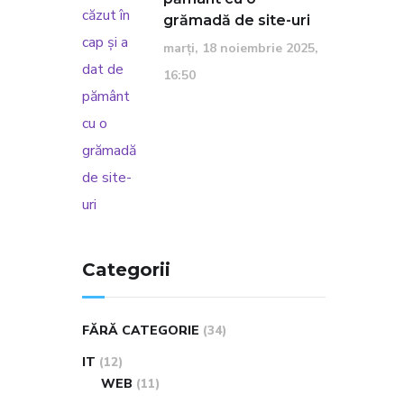
grămadă de site-uri
marți, 18 noiembrie 2025,
16:50
Categorii
FĂRĂ CATEGORIE
(34)
IT
(12)
WEB
(11)