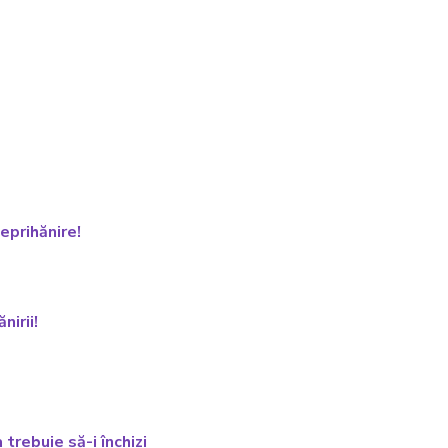
neprihănire!
nirii!
 trebuie să-i închizi