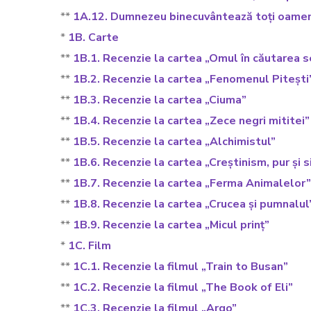
**
1A.12. Dumnezeu binecuvântează toți oamen
*
1B. Carte
**
1B.1. Recenzie la cartea „Omul în căutarea se
**
1B.2. Recenzie la cartea „Fenomenul Pitești
**
1B.3. Recenzie la cartea „Ciuma”
**
1B.4. Recenzie la cartea „Zece negri mititei”
**
1B.5. Recenzie la cartea „Alchimistul”
**
1B.6. Recenzie la cartea „Creștinism, pur și 
**
1B.7. Recenzie la cartea „Ferma Animalelor”
**
1B.8. Recenzie la cartea „Crucea și pumnalul
**
1B.9. Recenzie la cartea „Micul prinț”
*
1C. Film
**
1C.1. Recenzie la filmul „Train to Busan”
**
1C.2. Recenzie la filmul „The Book of Eli”
**
1C.3. Recenzie la filmul „Argo”