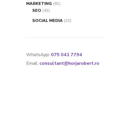
MARKETING
(81)
SEO
(43)
SOCIAL MEDIA
(23)
WhatsApp:
075 041 7794
Email:
consultant@horjarobert.ro