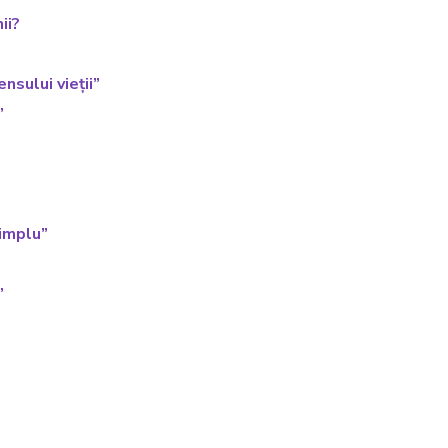
ii?
nsului vieții”
”
simplu”
”