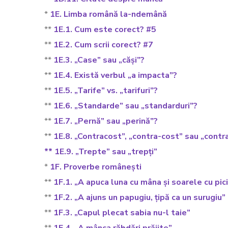
*
1E. Limba română la-ndemână
**
1E.1. Cum este corect? #5
**
1E.2. Cum scrii corect? #7
**
1E.3. „Case” sau „căși”?
**
1E.4. Există verbul „a impacta”?
**
1E.5. „Tarife” vs. „tarifuri”?
**
1E.6. „Standarde” sau „standarduri”?
**
1E.7. „Pernă” sau „perină”?
**
1E.8. „Contracost”, „contra-cost” sau „contr
** 1E.9. „Trepte” sau „trepți”
*
1F. Proverbe românești
**
1F.1. „A apuca luna cu mâna și soarele cu pic
**
1F.2. „A ajuns un papugiu, țipă ca un surugiu”
**
1F.3. „Capul plecat sabia nu-l taie”