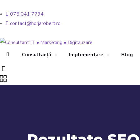
„Binele-i bun atunci când e bine făcut.”
075 041 7794
contact@horjarobert.ro
Consultanță
Implementare
Blog
Rezultate SEO