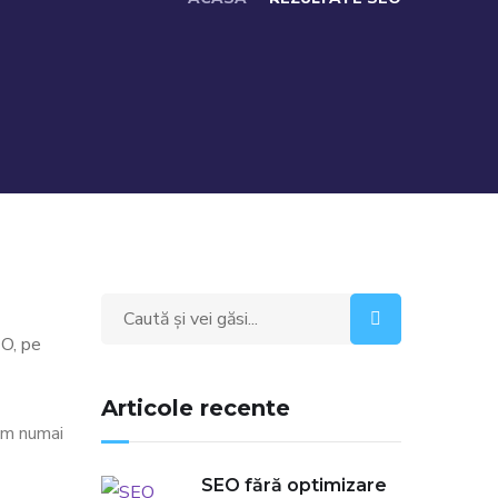
Search
for:
EO, pe
Articole recente
im numai
SEO fără optimizare