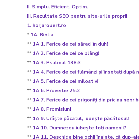
II. Simplu. Eficient. Optim.
III. Rezultate SEO pentru site-urile proprii
1. horjarobert.ro
*
1A. Biblia
**
1A.1. Ferice de cei săraci în duh!
**
1A.2. Ferice de cei ce plâng!
**
1A.3. Psalmul 138:3
**
1A.4. Ferice de cei flămânzi și însetați după 
**
1A.5. Ferice de cei milostivi!
**
1A.6. Proverbe 25:2
**
1A.7. Ferice de cei prigoniți din pricina neprihă
**
1A.8. Promisiuni
**
1A.9. Urăște păcatul, iubește păcătosul!
**
1A.10. Dumnezeu iubește toți oamenii?
**
1A.11. Deschide bine ochii înainte, că dup-aia