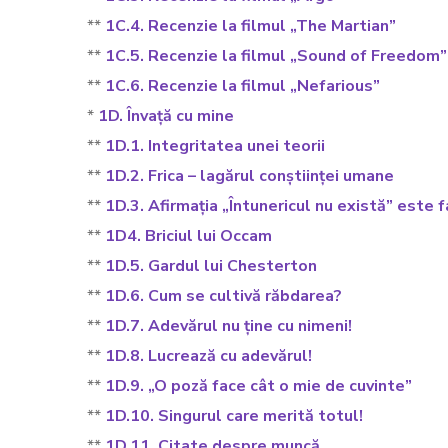
**
1C.4. Recenzie la filmul „The Martian”
**
1C.5. Recenzie la filmul „Sound of Freedom”
**
1C.6. Recenzie la filmul „Nefarious”
*
1D. Învață cu mine
**
1D.1. Integritatea unei teorii
**
1D.2. Frica – lagărul conștiinței umane
**
1D.3. Afirmația „Întunericul nu există” este f
**
1D4. Briciul lui Occam
**
1D.5. Gardul lui Chesterton
**
1D.6. Cum se cultivă răbdarea?
**
1D.7. Adevărul nu ține cu nimeni!
**
1D.8. Lucrează cu adevărul!
**
1D.9. „O poză face cât o mie de cuvinte”
**
1D.10. Singurul care merită totul!
**
1D.11. Citate despre muncă