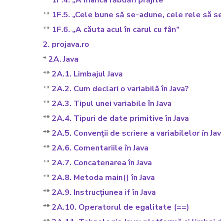
**
1F.4. „A mânca răbdări prăjite”
**
1F.5. „Cele bune să se-adune, cele rele să s
**
1F.6. „A căuta acul în carul cu fân”
2. projava.ro
*
2A. Java
**
2A.1. Limbajul Java
**
2A.2. Cum declari o variabilă în Java?
**
2A.3. Tipul unei variabile în Java
**
2A.4. Tipuri de date primitive în Java
**
2A.5. Convenții de scriere a variabilelor în Ja
**
2A.6. Comentariile în Java
**
2A.7. Concatenarea în Java
**
2A.8. Metoda main() în Java
**
2A.9. Instrucțiunea if în Java
**
2A.10. Operatorul de egalitate (==)