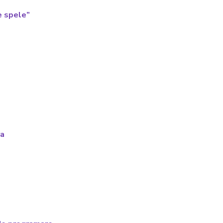
e spele”
va